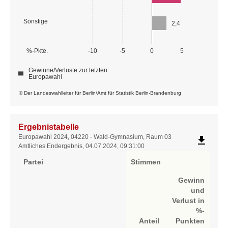
Sonstige
2,4
%-Pkte.
-10
-5
0
5
Gewinne/Verluste zur letzten
Europawahl
© Der Landeswahlleiter für Berlin/Amt für Statistik Berlin-Brandenburg
Ergebnistabelle
Ergebnistabelle
Europawahl 2024, 04220 - Wald-Gymnasium, Raum 03
file_download
Amtliches Endergebnis, 04.07.2024, 09:31:00
Partei
Stimmen
Gewinn
und
Verlust in
%-
Anteil
Punkten