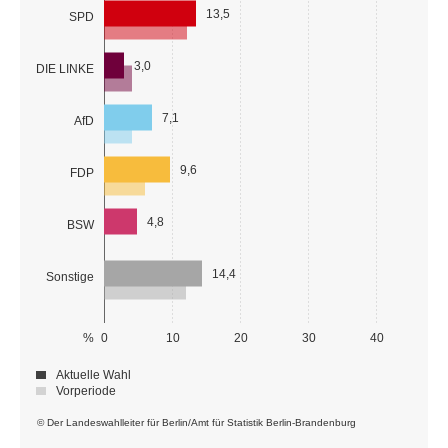
13,5
SPD
3,0
DIE LINKE
7,1
AfD
9,6
FDP
4,8
BSW
14,4
Sonstige
%
0
10
20
30
40
Aktuelle Wahl
Vorperiode
© Der Landeswahlleiter für Berlin/Amt für Statistik Berlin-Brandenburg