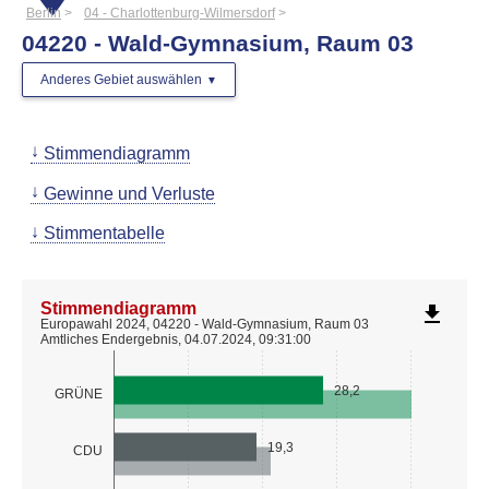
Berlin
04 - Charlottenburg-Wilmersdorf
04220 - Wald-Gymnasium, Raum 03
Anderes Gebiet auswählen
Stimmendiagramm
Gewinne und Verluste
Stimmentabelle
Stimmendiagramm
file_download
Europawahl 2024, 04220 - Wald-Gymnasium, Raum 03
Amtliches Endergebnis, 04.07.2024, 09:31:00
28,2
GRÜNE
19,3
CDU