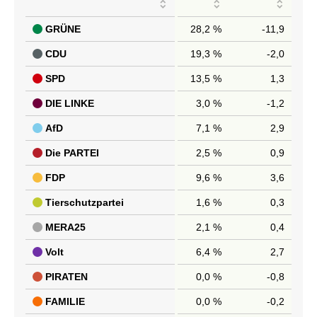
GRÜNE
28,2 %
-11,9
CDU
19,3 %
-2,0
SPD
13,5 %
1,3
DIE LINKE
3,0 %
-1,2
AfD
7,1 %
2,9
Die PARTEI
2,5 %
0,9
FDP
9,6 %
3,6
Tierschutzpartei
1,6 %
0,3
MERA25
2,1 %
0,4
Volt
6,4 %
2,7
PIRATEN
0,0 %
-0,8
FAMILIE
0,0 %
-0,2