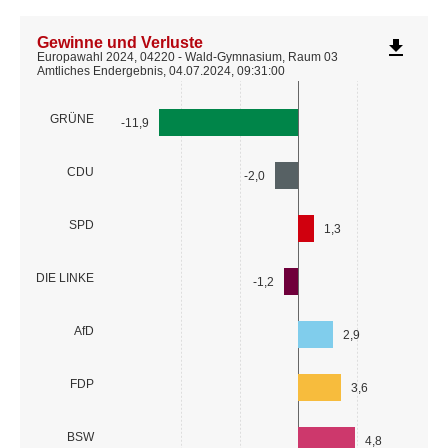
Gewinne und Verluste
file_download
Europawahl 2024, 04220 - Wald-Gymnasium, Raum 03
Amtliches Endergebnis, 04.07.2024, 09:31:00
GRÜNE
-11,9
CDU
-2,0
SPD
1,3
DIE LINKE
-1,2
AfD
2,9
FDP
3,6
BSW
4,8