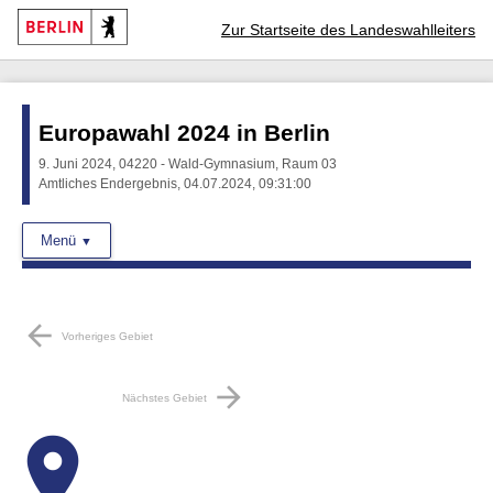
Zur Startseite des Landeswahlleiters
Europawahl 2024 in Berlin
9. Juni 2024, 04220 - Wald-Gymnasium, Raum 03
Amtliches Endergebnis, 04.07.2024, 09:31:00
Menü
arrow_back
Vorheriges Gebiet
arrow_forward
Nächstes Gebiet
place