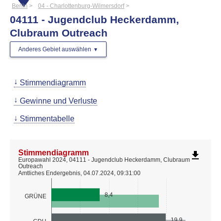
Berlin
04 - Charlottenburg-Wilmersdorf
04111 - Jugendclub Heckerdamm,
Clubraum Outreach
Anderes Gebiet auswählen
Stimmendiagramm
Gewinne und Verluste
Stimmentabelle
Stimmendiagramm
file_download
Europawahl 2024, 04111 - Jugendclub Heckerdamm, Clubraum
Outreach
Amtliches Endergebnis, 04.07.2024, 09:31:00
8,4
GRÜNE
19,9