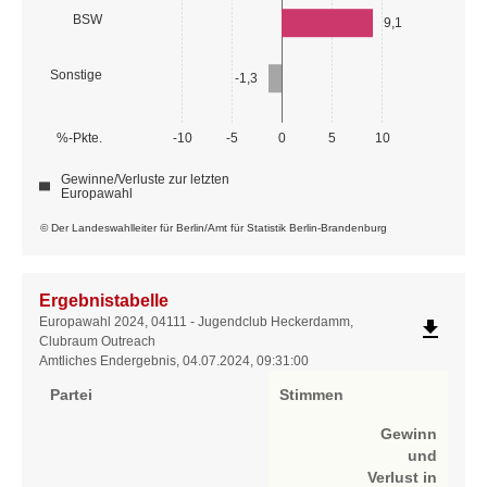
BSW
9,1
Sonstige
-1,3
%-Pkte.
-10
-5
0
5
10
Gewinne/Verluste zur letzten
Europawahl
© Der Landeswahlleiter für Berlin/Amt für Statistik Berlin-Brandenburg
Ergebnistabelle
Ergebnistabelle
Europawahl 2024, 04111 - Jugendclub Heckerdamm,
file_download
Clubraum Outreach
Amtliches Endergebnis, 04.07.2024, 09:31:00
Partei
Stimmen
Gewinn
und
Verlust in