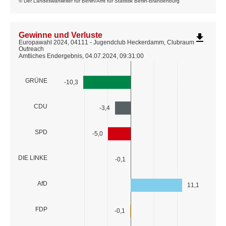
© Der Landeswahlleiter für Berlin/Amt für Statistik Berlin-Brandenburg
Gewinne und Verluste
file_download
Europawahl 2024, 04111 - Jugendclub Heckerdamm, Clubraum
Outreach
Amtliches Endergebnis, 04.07.2024, 09:31:00
GRÜNE
-10,3
CDU
-3,4
SPD
-5,0
DIE LINKE
-0,1
AfD
11,1
FDP
-0,1