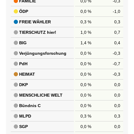
FAMILIE
0,0 %
-0,3
ÖDP
0,0 %
-1,0
FREIE WÄHLER
0,3 %
0,3
TIERSCHUTZ hier!
1,0 %
0,7
BIG
1,4 %
0,4
Verjüngungsforschung
0,0 %
-0,3
PdH
0,0 %
-0,7
HEIMAT
0,0 %
-0,3
DKP
0,0 %
0,0
MENSCHLICHE WELT
0,0 %
0,0
Bündnis C
0,0 %
0,0
MLPD
0,3 %
0,3
SGP
0,0 %
0,0