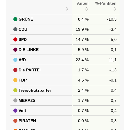
Anteil
%-Punkten
GRÜNE
8,4 %
-10,3
CDU
19,9 %
-3,4
SPD
14,7 %
-5,0
DIE LINKE
5,9 %
-0,1
AfD
23,4 %
11,1
Die PARTEI
1,7 %
-1,3
FDP
4,5 %
-0,1
Tierschutzpartei
2,4 %
0,4
MERA25
1,7 %
0,7
Volt
0,7 %
0,4
PIRATEN
0,0 %
-0,3