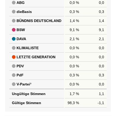
ABG
0,0 %
0,0
dieBasis
0,3 %
0,3
BÜNDNIS DEUTSCHLAND
1,4 %
1,4
BSW
9,1 %
9,1
DAVA
2,1 %
2,1
KLIMALISTE
0,0 %
0,0
LETZTE GENERATION
0,0 %
0,0
PDV
0,0 %
0,0
PdF
0,3 %
0,3
V-Partei³
0,0 %
0,0
Ungültige Stimmen
1,7 %
1,1
Gültige Stimmen
98,3 %
-1,1