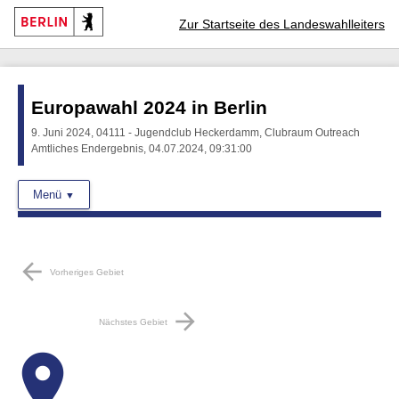
Zur Startseite des Landeswahlleiters
Europawahl 2024 in Berlin
9. Juni 2024, 04111 - Jugendclub Heckerdamm, Clubraum Outreach
Amtliches Endergebnis, 04.07.2024, 09:31:00
Menü
arrow_back
Vorheriges Gebiet
arrow_forward
Nächstes Gebiet
place