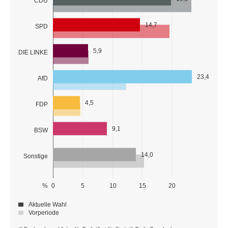
CDU
14,7
SPD
5,9
DIE LINKE
23,4
AfD
4,5
FDP
9,1
BSW
14,0
Sonstige
%
0
5
10
15
20
Aktuelle Wahl
Vorperiode